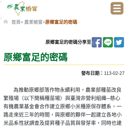
:::
:::
:::
:::
農業櫥窗
首頁
農業櫥窗
原鄉富足的密碼
農業部
原鄉富足的密碼
分享至
原鄉富足的密碼
農業兒童網
發布日期：
113-02-27
:::
為推動原鄉部落作物永續利用，農業部種苗改良
繁殖場（以下簡稱種苗場）與臺灣非營利組織─慈心
有機農業基金會合作建立原鄉小米種原保存體系，一
路走來近三年的時間，與原鄉的夥伴一起建立各地小
米品系性狀調查及提昇種子品質與發芽率，同時也建