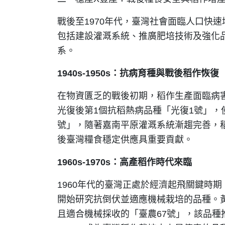
戰後至1970年代，臺灣社會面臨人口快
包括建設灌溉系統、推廣肥培技術及強化
系。
1940s-1950s
：抗病育種與戰後稻作恢復
在物資匱乏的戰後初期，稻作生產面臨病
光復後第1個抗稻熱病品種「光復1號」，
號」，隨著嘉南平原灌溉系統漸趨完善，稻
後臺灣糧食穩定供應具重要貢獻。
1960s-1970s
：高產稻作時代來臨
1960年代的臺灣正處於經濟起飛關鍵時
開始研究抗倒伏並適應機械栽培的品種。黃
且適合機械採收的「臺農67號」，該品種