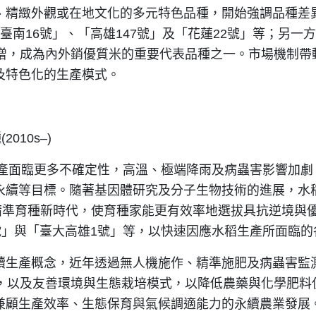
精緻外觀或在地文化的多元特色品種，開始強調品種差異
「臺南16號」、「高雄147號」及「花蓮22號」等；另
擴增，成為內外銷優質米的重要代表品種之一。市場機制帶
及特色化的生產模式。
10s–)
生產面臨更多不確定性，高溫、極端降雨及病蟲害影響加
永續等目標。隨著基因體研究及分子生物技術的進展，水
ion, MAS)，開創精準育種新時代，使育種家能更有效率地選拔
號」與「臺大高雄1號」等，以快速因應水稻生產所面臨的
續生產概念，近年透過無人機施作、精準施肥及病蟲害監
」，以及友善環境與生態栽培模式，以降低農藥與化學肥料
兼顧生產效率、生態保育與氣候調適能力的永續農業發展