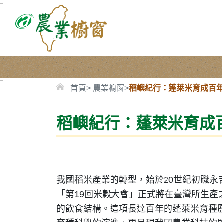
:::
:::
首頁
農業櫥窗
稻嶼紀行：蓬萊米育成百
稻嶼紀行：蓬萊米育成
我國稻米產業的轉型，始於20世紀初磯永吉
「第19回米穀大會」正式將在臺灣所生
的飲食結構。這項長達百年的蓬萊米育種