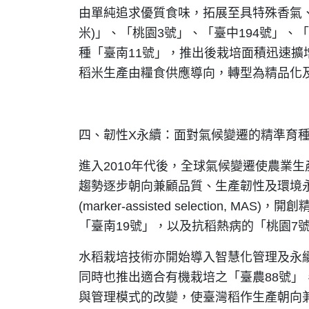
由單純追求優質食味，拓展至具特殊香氣、
米)」、「桃園3號」、「臺中194號」、
種「臺南11號」，推出後栽培面積迅速
稻米生產由糧食供應導向，轉型為精品化
四、韌性X永續：面對氣候變遷的精準育種(20
進入2010年代後，全球氣候變遷使農業
趨勢逐步朝向兼顧品質、生產韌性及環境
(marker-assisted select
「臺南19號」，以及抗稻熱病的「桃園7
水稻栽培技術亦開始導入智慧化管理及永
同時也推出適合有機栽培之「臺農88號
與管理模式的改變，使臺灣稻作生產朝向