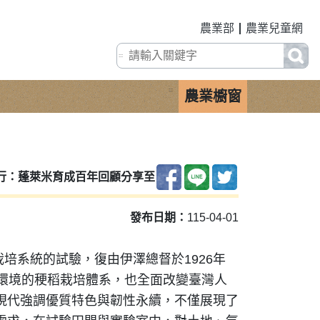
農業部
農業兒童網
:::
:::
農業櫥窗
行：蓬萊米育成百年回顧
分享至
發布日期：
115-04-01
栽培系統的試驗，復由伊澤總督於1926年
環境的稉稻栽培體系，也全面改變臺灣人
現代強調優質特色與韌性永續，不僅展現了