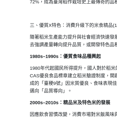
72%，成為臺灣稻作栽培史上最傳奇的品
三、優質X特色：消費升級下的米食精品(1980
隨著稻米生產能力提升與社會經濟快速發
去強調產量轉向提升品質，或開發特色品
1980s
–1990s
：優質食味品種興起
1980年代起國民所得提升，國人對於稻
CAS優良食品標章建立稻米驗證制度，開
成的「臺稉9號」因米質優良、食味表現
邁向「品質導向」。
2000s
–2010s
：精品米及特色米的發展
因應飲食習慣改變，消費市場對米飯風味與