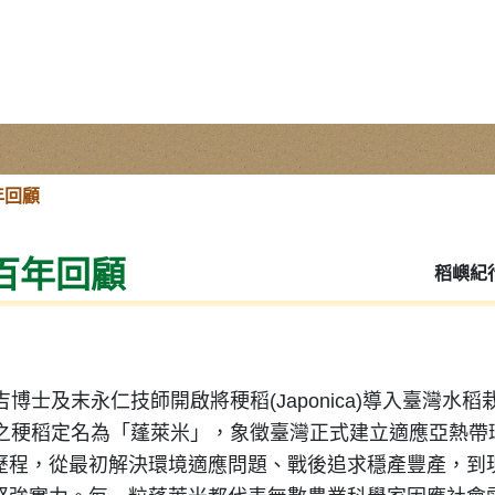
年回顧
百年回顧
稻嶼紀
博士及末永仁技師開啟將稉稻(Japonica)導入臺灣水稻
產之稉稻定名為「蓬萊米」，象徵臺灣正式建立適應亞熱帶
歷程，從最初解決環境適應問題、戰後追求穩產豐產，到