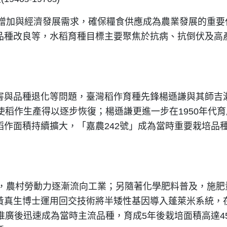
速增加與經濟發展需求，確保糧食供應成為農業發展的重
品種改良等，水稻育種目標主要聚焦於抗病、抗倒伏及高
害與品種退化等問題，臺灣稻作育種先鋒楊遜謙與其師吉
使稻作生產得以逐步恢復；楊遜謙更進一步在1950年代育
作面積持續擴大，「嘉農242號」成為當時重要栽培品
期，農村勞動力逐漸流向工業；另隨著化學肥料普及，施
真生博士運用回交技術將半矮性基因導入蓬萊米系統，在
推廣後迅速成為當時主流品種，育成5年後栽培面積高達4