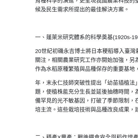
育種科學的演進，更呈現我國農業科技的
候及民生需求所提出的最佳解決方案。
一、蓬萊米研究體系的科學奠基(1920s-193
20世紀初磯永吉博士將日本稉稻導入臺灣
關注，相關農業研究工作亦開始加強，另
作為水稻原種繁殖與品種保存的重要基地
年，末永仁技師突破性提出「幼苗插植法
題，使植株能充分生長並延後抽穗時間，為
備罕見的光不敏基因，打破了季節限制，
培主流。這些栽培技術與品種改良成果，
二、穩產X豐產：戰後糧食安全與稻作增產(194