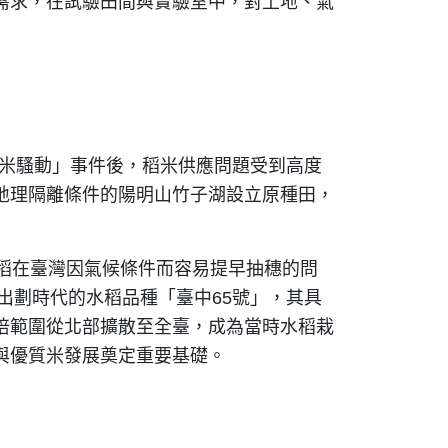
需求，在試驗田間與實驗室中，對土地、氣
「米騷動」事件後，稻米供應問題受到高度
地理隔離條件的陽明山竹子湖設立原種田，
稻在臺灣因氣候條件而容易提早抽穗的問
出劃時代的水稻品種「臺中65號」，其具
培範圍從北部擴散至全臺，成為當時水稻栽
與優質米發展奠定重要基礎。