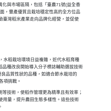
化與市場區隔，包括「臺農71號(益全香
一方面，豐產優質且栽培穩定性高的全方位品
動臺灣稻米產業走向品牌化經營，並促使
劇，水稻栽培環境日益複雜，近代水稻育種
稻品種改良開始導入分子標誌輔助選拔技術
具抗逆境與優良品質性狀的品種，如適合節水栽培的
各項挑戰。
測等技術，使稻作管理更為精準且有效率；
使用量，提升農田生態多樣性。這些技術
。